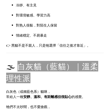
冷靜、有主見
對環境敏感、學習力高
對熟人很黏，對陌生人保留
情緒穩定、不易暴走
👉 黑貓不是不親人，只是牠選擇「信任之後才靠近」。
🌫
白灰貓（藍貓）｜溫柔
理性派
白灰色（或稱藍色系）貓咪，
常給人一種
安靜、溫和、有距離感但很貼心
的感覺。
牠們不太吵鬧，也不愛搶戲，