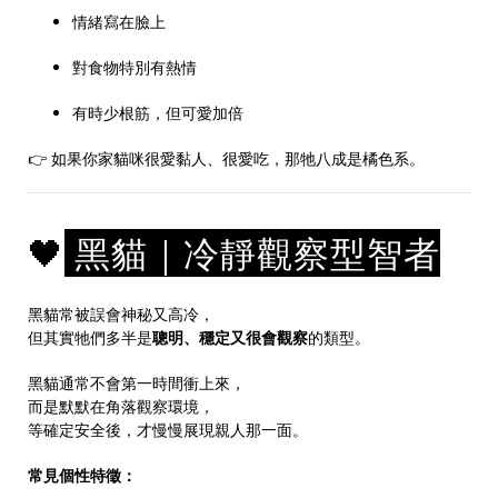
情緒寫在臉上
對食物特別有熱情
有時少根筋，但可愛加倍
👉 如果你家貓咪很愛黏人、很愛吃，那牠八成是橘色系。
🖤
黑貓｜冷靜觀察型智者
黑貓常被誤會神秘又高冷，
但其實牠們多半是
聰明、穩定又很會觀察
的類型。
黑貓通常不會第一時間衝上來，
而是默默在角落觀察環境，
等確定安全後，才慢慢展現親人那一面。
常見個性特徵：