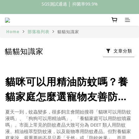
SGS測試通過 │ 抑菌率99.9%
全館滿額399元免運
全館滿額399元免運
Home
部落格列表
貓貓知識家
貓貓知識家
文章分類
貓咪可以用精油防蚊嗎？養
貓家庭怎麼選寵物友善防蚊
產品？
夏天一到，蚊蟲變多，很多飼主會開始搜尋「貓咪可以用防蚊
液嗎」、「狗狗可以用精油嗎」、「養貓家庭可以用防蚊噴霧
嗎」。市面上常見的防蚊產品大致可分為 DEET 類人用防蚊
液、精油植萃型防蚊液，以及寵物專用防蚊產品。但對養貓家
庭來說，最重要的不是只看「天然」或「防蚊效果」，而是要