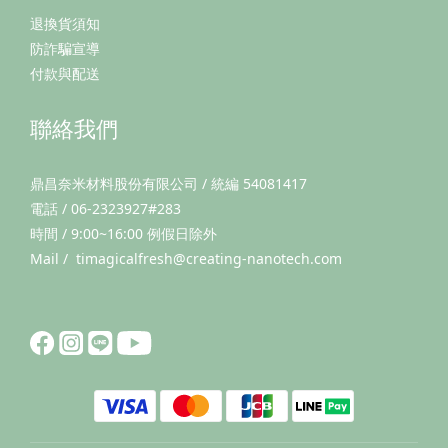
退換貨須知
用來建立熟悉感與安全界線。下巴靠靠，代表貓咪的信任與放
鬆在動物行為學中，
防詐騙宣導
付款與配送
貓咪進行氣味標記的前提，
聯絡我們
是
鼎昌奈米材料股份有限公司 / 統編 54081417
電話 / 06-2323927#283
時間 / 9:00~16:00 例假日除外
Mail / timagicalfresh@creating-nanotech.com