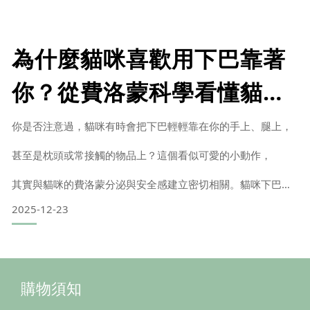
可能透過飼主的鞋底、衣物、外出就醫或新物品被帶回家中，
因此仍建議接種核心疫苗，建立基本防護力。這篇文章將帶你
一次搞懂：
為什麼貓咪喜歡用下巴靠著
✔ 貓疫苗種類
你？從費洛蒙科學看懂貓咪
行為
✔ N 合一疫苗差異
你是否注意過，貓咪有時會把下巴輕輕靠在你的手上、腿上，
甚至是枕頭或常接觸的物品上？這個看似可愛的小動作，
✔ 副作用與腫瘤
其實與貓咪的費洛蒙分泌與安全感建立密切相關。貓咪下巴與
費洛蒙的關係在貓咪的臉部與下巴周圍，
2025-12-23
分布著多個費洛蒙腺體（pheromone glands）。
這些腺體會分泌一種對貓咪來說具有安撫與辨識作用的化學訊
號。當貓咪把下巴貼近人類或物體時，
購物須知
其實是在進行「氣味標記」行為，