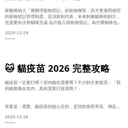
喜歡跟人互動、主動討摸，
家貓將納入「應辦理寵物登記」的寵物種類，與犬隻適用相同
的寵物登記管理制度。這項新制代表，未來飼養貓咪的飼主，
也是最容易「一叫就來
也需要依法替貓咪完成 晶片植入與寵物登記。為什麼貓咪也需
要辦理寵物登記？近年來，台灣家貓數量快速成長。
2025-12-29
根據「寵物登記管理資訊網」資料顯示：自 110 年起，貓咪的
新登記數量 連年成長貓咪新登記數已 超過犬隻為了強化貓隻的
源頭管理、降低走失與棄養風險，
農業部於 113 年 12 月 16 日 修正相關公告，
🐱 貓疫苗 2026 完整攻略
將原本僅適用犬隻的登
貓疫苗一定要打嗎？室內貓也需要嗎？不少飼主會疑惑：「我
的貓都養在室內，真的需要打疫苗嗎？」
答案是：需要。貓疫苗的核心目的，是預防致死率高、傳染力
強的重大傳染病。以貓瘟（FPV）為例，一旦感染，病程往往
2025-12-26
來得又急又重，治療困難、死亡率高，因此「預防永遠勝於治
療」。即使是完全不外出的室內貓，也無法保證零風險。病毒