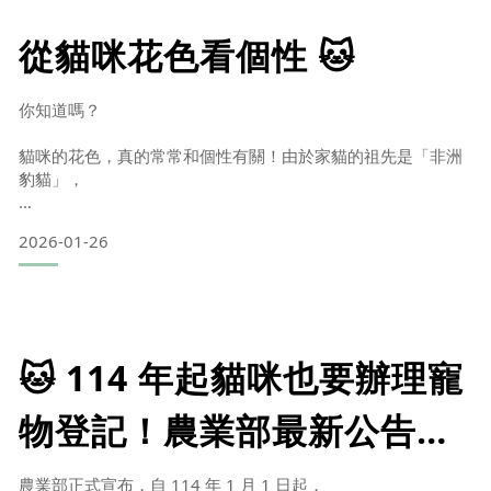
就會延續這個習慣，出現「踏踏行為」。2️⃣ 踏踏代表「這裡很
從貓咪花色看個性 🐱
安全、很放鬆」當貓咪在你身上踏踏時，
👉 牠其實在說：「我很信任這裡」
你知道嗎？
也就是
貓咪的花色，真的常常和個性有關！由於家貓的祖先是「非洲
豹貓」，
所以貓咪的毛色，幾乎都是從黑色與咖啡色延伸、變化而來。
2026-01-26
在長時間的演化與繁殖中，不同花色不只外型不同，
也慢慢出現了讓人津津樂道的「性格傾向」。今天就來看看幾
款最常見的貓咪花色，
🐱 114 年起貓咪也要辦理寵
👉 看看是不是和你家貓主子的個性一模一樣！🧡 橘貓｜熱情
派社交王說到貓界的代表人物，怎麼能不提橘貓？橘貓給人的
物登記！農業部最新公告一
第一印象通常是：
次看懂
親人、貪吃、情緒外顯又很有存在感。牠們通常不太怕生，
農業部正式宣布，自 114 年 1 月 1 日起，