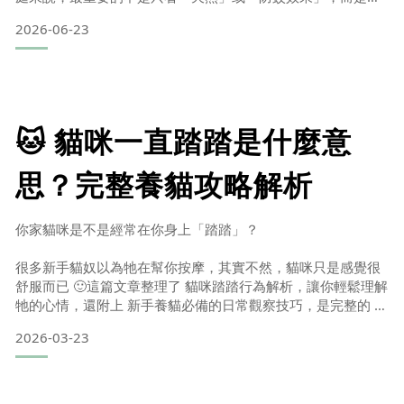
先確認：這個產品是要噴在人身上、環境周邊，還是直接噴在
2026-06-23
貓咪身上？答案很簡單：貓咪不建議直接使用含精油類防蚊產
品。
但養貓家庭若希望外出時減少蚊蟲靠近，可以選擇較溫和的植
萃防蚊產品，使用在人身上、衣物外側、推車、外出包或環境
周
🐱 貓咪一直踏踏是什麼意
思？完整養貓攻略解析
你家貓咪是不是經常在你身上「踏踏」？
很多新手貓奴以為牠在幫你按摩，其實不然，貓咪只是感覺很
舒服而已 🙂這篇文章整理了 貓咪踏踏行為解析，讓你輕鬆理解
牠的心情，還附上 新手養貓必備的日常觀察技巧，是完整的 養
貓攻略！1️⃣ 小時候的習慣（踏踏的主要原因）小貓喝奶時會用
2026-03-23
前腳踩媽媽的肚子，
👉 目的是刺激奶水分泌。隨著年齡增長，只要貓咪覺得安心、
舒服，