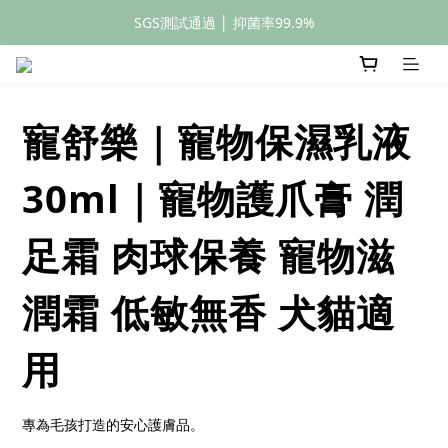
SGS測試通過 │ 抑菌率99.9%
全館滿額399元免運
全館滿額399元免運
寵舒樂｜寵物保濕乳液
30ml｜寵物護爪膏 潤
足霜 肉球保養 寵物滋
潤霜 低敏無香 犬貓適
用
專為毛孩打造的安心護膚品。