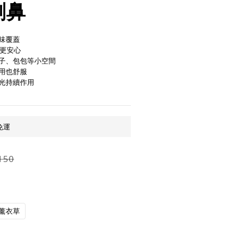
刺鼻
味覆蓋
常更安心
子、包包等小空間
用也舒服
光持續作用
免運
150
薰衣草