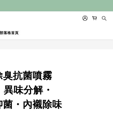
部落格首頁
除臭抗菌噴霧
l｜異味分解・
%抑菌・內襯除味