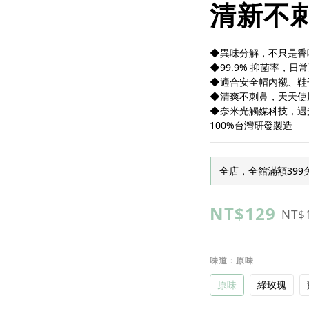
清新不
◆異味分解，不只是香
◆99.9% 抑菌率，日
◆適合安全帽內襯、鞋
◆清爽不刺鼻，天天使
◆奈米光觸媒科技，遇
100%台灣研發製造
全店，全館滿額399
NT$129
NT$
味道
: 原味
原味
綠玫瑰