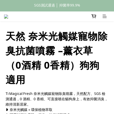
全館滿額399元免運
全館滿額399元免運
SGS測試通過 │ 抑菌率99.9%
全館滿額399元免運
天然 奈米光觸媒寵物除
臭抗菌噴霧 –薰衣草
（0酒精 0香精）狗狗
適用
Ti Magical Fresh 奈米光觸媒寵物除臭噴霧，天然配方、SGS 檢
測通過，0 酒精、0 香精、可直接噴在貓狗身上，有效抑菌消臭，
維持清新居家。
❥ 奈米光觸媒＋環保植物萃取