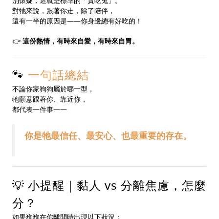
別懷疑，這就是標準的「貪吃鬼」。
對牠來說，跟著你走，除了陪伴，
還有一半的原因是——你身邊總有好吃的！
👉
這份熱情，有時來自愛，有時來自胃。
🐾
一句話總結
不論你家狗狗屬於哪一型，
牠願意跟著你、靠近你，
都代表一件事——
你是牠最信任、最安心、也最重要的存在。
💡 小提醒｜黏人 vs 分離焦慮，怎麼
分？
如果狗狗在你離開時出現以下狀況：