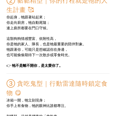
② 黏黏精型｜你的行程就是牠的人
生計畫 🥰
你起身，牠跟著站起來；
你走向廚房，牠自動尾隨；
連上廁所都要在門口守候。
這類狗狗情感豐富、依附性高，
你是牠的家人、隊長，也是牠最重要的陪伴對象。
牠跟著你，可能只是想確認你在身邊，
也可能偷偷期待下一次散步或零食時光。
👉
牠不是離不開你，是太愛你了。
③ 貪吃鬼型｜行動雷達隨時鎖定食
物 😋
冰箱一開，牠立刻現身；
你手上有食物，牠的眼神比誰都專注。